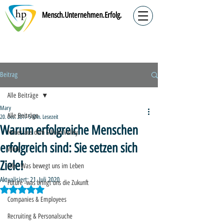
Mensch.Unternehmen.Erfolg.
Beitrag
Alle Beiträge
Mary
Alle Beiträge
20. Dez. 2017
5 Min. Lesezeit
Warum erfolgreiche Menschen
Neues aus dem Silicon Valley
erfolgreich sind: Sie setzen sich
Work
Ziele!
Life - Was bewegt uns im Leben
Aktualisiert:
21. Juli 2020
Future -was bringt uns die Zukunft
Mit NaN von 5 Sternen bewertet.
Companies & Employees
Recruiting & Personalsuche