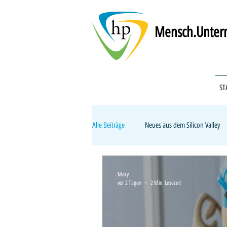
Mensch.Untern
ST
Alle Beiträge
Neues aus dem Silicon Valley
Recruiting & Personalsuche
Handwer
Mary
vor 2 Tagen
2 Min. Lesezeit