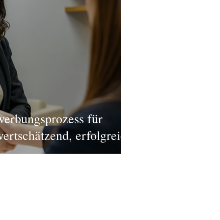
werbungsprozess für
ertschätzend, erfolgreich