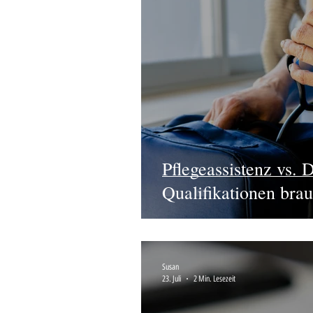
Pflegeassistenz vs
Qualifikationen brau
Susan
23. Juli
2 Min. Lesezeit