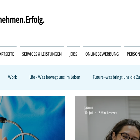
ehmen.Erfolg.
ARTSEITE
SERVICES & LEISTUNGEN
JOBS
ONLINEBEWERBUNG
PERSO
Work
Life - Was bewegt uns im Leben
Future -was bringt uns die Z
k & Trades
Pflege & Medizin
Internationale Fachkräfte
Jasmin
30. Juli
2 Min. Lesezeit