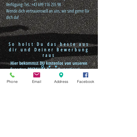
Verfügung: Tel.:
+43 699 116 255 98
Wende dich vertrauensvoll an uns, wir sind gerne für
dich da!
So holst Du das beste aus
dir und Deiner Bewerbung
raus
Hier bekommst DU kostenlos von unseren
Experten PREMIUM-Bewerbungstipps!
Über uns
Phone
Email
Address
Facebook
Tipps
Datenschutz
DSGVO SILICON VALLEY
Links
Downloads