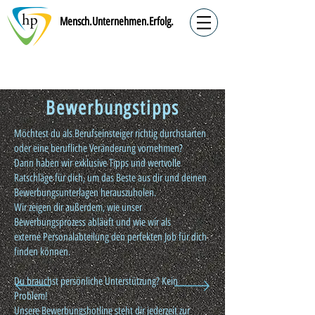
Mensch.Unternehmen.Erfolg.
Bewerbungstipps
Möchtest du als Berufseinsteiger richtig durchstarten
oder eine berufliche Veränderung vornehmen?
Dann haben wir exklusive Tipps und wertvolle
Ratschläge für dich, um das Beste aus dir und deinen
Bewerbungsunterlagen herauszuholen.
Wir zeigen dir außerdem, wie unser
Bewerbungsprozess abläuft und wie wir als
externe Personalabteilung den perfekten Job für dich
finden können.
Du brauchst persönliche Unterstützung? Kein
Problem!
Unsere Bewerbungshotline steht dir jederzeit zur