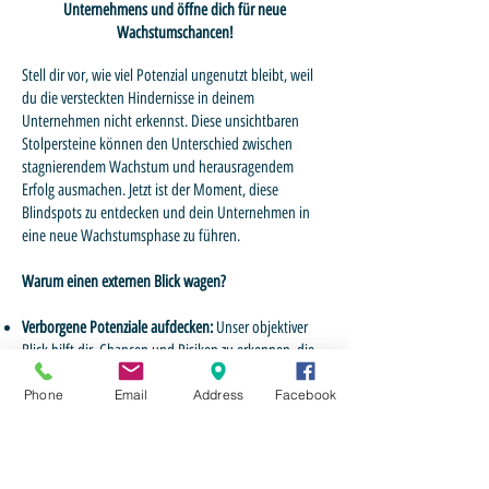
Unternehmens und öffne dich für neue
Wachstumschancen!
Stell dir vor, wie viel Potenzial ungenutzt bleibt, weil
du die versteckten Hindernisse in deinem
Unternehmen nicht erkennst. Diese unsichtbaren
Stolpersteine können den Unterschied zwischen
stagnierendem Wachstum und herausragendem
Erfolg ausmachen. Jetzt ist der Moment, diese
Blindspots zu entdecken und dein Unternehmen in
eine neue Wachstumsphase zu führen.
Warum einen externen Blick wagen?
Verborgene Potenziale aufdecken:
Unser objektiver
Blick hilft dir, Chancen und Risiken zu erkennen, die
du bisher übersehen hast.
Phone
Email
Address
Facebook
Maßgeschneiderte Strategien:
Wir entwickeln
individuelle Lösungen, um nicht nur gute Mitarbeiter
zu finden, sondern echte Mitunternehmer, die deine
Vision teilen und mit Leidenschaft bei der Sache sind.
Kosten vermeiden:
Wusstest du, dass