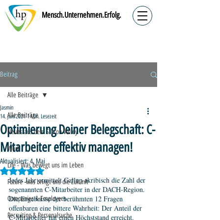
Mensch.Unternehmen.Erfolg.
Beitrag
Alle Beiträge
Jasmin
Alle Beiträge
14. Juni 2024
1 Min. Lesezeit
Optimierung Deiner Belegschaft: C-
Neues aus dem Silicon Valley
Mitarbeiter effektiv managen!
Work
Aktualisiert:
4. Mai
Life - Was bewegt uns im Leben
Mit NaN von 5 Sternen bewertet.
Jedes Jahr ermittelt Gallup akribisch die Zahl der 
Future -was bringt uns die Zukunft
sogenannten C-Mitarbeiter in der DACH-Region. 
Die Ergebnisse der berühmten 12 Fragen 
Companies & Employees
offenbaren eine bittere Wahrheit: Der Anteil der 
Recruiting & Personalsuche
C-Mitarbeiter hat einen Höchststand erreicht. 