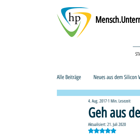
Mensch.Untern
ST
Alle Beiträge
Neues aus dem Silicon V
4. Aug. 2017
1 Min. Lesezeit
Companies & Employees
Recru
Geh aus de
Aktualisiert:
21. Juli 2020
Internationale Fachkräfte
Mit NaN von 5 Ster