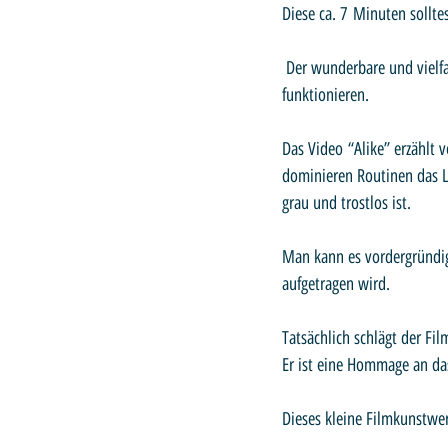
Diese ca. 7 Minuten sollte
 Der wunderbare und vielfach prämierte Animationsfilm „Alike“ macht Mut, im Leben nicht nach Schema F zu 
funktionieren.
Das Video “Alike” erzählt 
dominieren Routinen das Le
grau und trostlos ist.
Man kann es vordergründig 
aufgetragen wird. 
Tatsächlich schlägt der Fil
Er ist eine Hommage an das
Dieses kleine Filmkunstwer
.