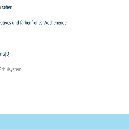
m
 sehen.
eatives und farbenfrohes Wochenende 
2mGJQ 
Schulsystem