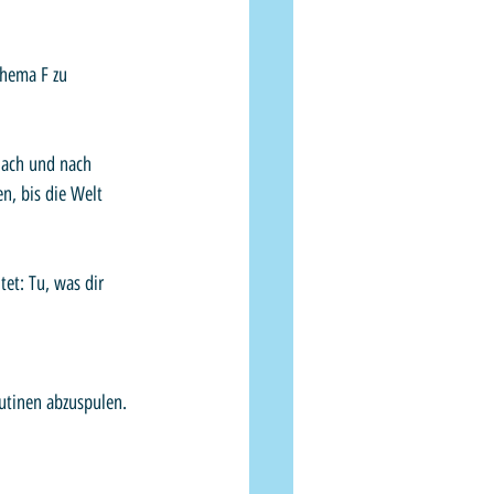
 nach und nach 
n, bis die Welt 
et: Tu, was dir 
outinen abzuspulen.