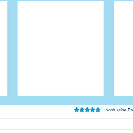
Mit 0 von 5 Sternen bewertet.
Noch keine Ra