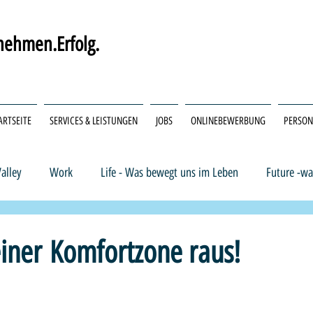
ehmen.Erfolg.
ARTSEITE
SERVICES & LEISTUNGEN
JOBS
ONLINEBEWERBUNG
PERSO
alley
Work
Life - Was bewegt uns im Leben
Future -wa
iting & Personalsuche
Handwerk & Trades
Pflege & Medizin
iner Komfortzone raus!
nen bewertet.