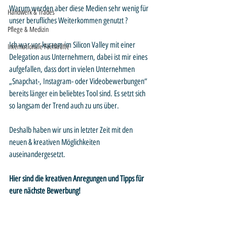
Warum werden aber diese Medien sehr wenig für 
Handwerk & Trades
unser berufliches Weiterkommen genutzt ? 
Pflege & Medizin
Ich war vor kurzem im Silicon Valley mit einer 
Internationale Fachkräfte
Delegation aus Unternehmern, dabei ist mir eines 
aufgefallen, dass dort in vielen Unternehmen 
„Snapchat-, Instagram- oder Videobewerbungen“ 
bereits länger ein beliebtes Tool sind. Es setzt sich 
so langsam der Trend auch zu uns über. 
Deshalb haben wir uns in letzter Zeit mit den 
neuen & kreativen Möglichkeiten 
auseinandergesetzt.
Hier sind die kreativen Anregungen und Tipps für 
eure nächste Bewerbung!