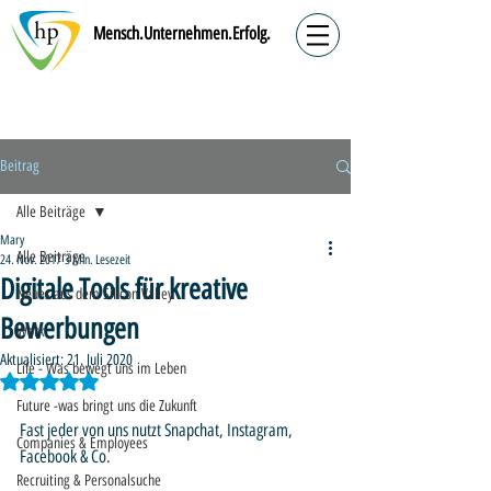
Mensch.Unternehmen.Erfolg.
Beitrag
Alle Beiträge
Mary
Alle Beiträge
24. Nov. 2017
3 Min. Lesezeit
Digitale Tools für kreative
Neues aus dem Silicon Valley
Bewerbungen
Work
Aktualisiert:
21. Juli 2020
Life - Was bewegt uns im Leben
Mit NaN von 5 Sternen bewertet.
Future -was bringt uns die Zukunft
Fast jeder von uns nutzt Snapchat, Instagram, 
Companies & Employees
Facebook & Co.
Recruiting & Personalsuche