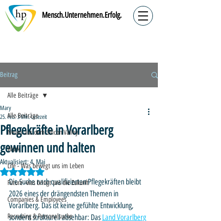
Mensch.Unternehmen.Erfolg.
Beitrag
Alle Beiträge
Mary
Alle Beiträge
25. Feb.
3 Min. Lesezeit
Pflegekräfte in Vorarlberg
Neues aus dem Silicon Valley
gewinnen und halten
Work
Aktualisiert:
4. Mai
Life - Was bewegt uns im Leben
Mit NaN von 5 Sternen bewertet.
Die Suche nach qualifizierten Pflegekräften bleibt 
Future -was bringt uns die Zukunft
2026 eines der drängendsten Themen in 
Companies & Employees
Vorarlberg. Das ist keine gefühlte Entwicklung, 
Recruiting & Personalsuche
sondern strukturell absehbar: Das 
Land Vorarlberg