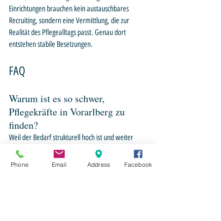
Einrichtungen brauchen kein austauschbares 
Recruiting, sondern eine Vermittlung, die zur 
Realität des Pflegealltags passt. Genau dort 
entstehen stabile Besetzungen.
FAQ
Warum ist es so schwer, 
Pflegekräfte in Vorarlberg zu 
finden?
Weil der Bedarf strukturell hoch ist und weiter 
wächst. Bis 2035 rechnet 
Vorarlberg
 mit rund 
2.600 zusätzlichen Fachkräften in Pflege und 
Phone
Email
Address
Facebook
Sozialbetreuung.
Welche Pflegeberufe sind 
besonders gefragt?