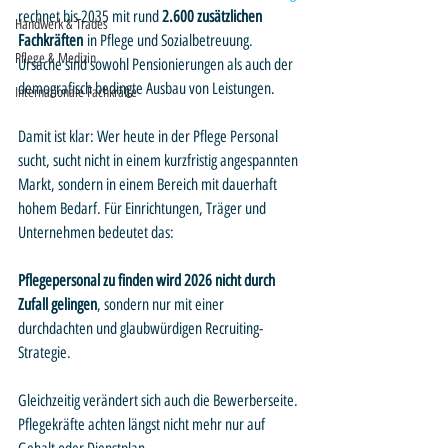
rechnet bis 2035 mit rund 
2.600 zusätzlichen 
Handwerk & Trades
Fachkräften
 in Pflege und Sozialbetreuung. 
Pflege & Medizin
Ursache sind sowohl Pensionierungen als auch der 
demografisch bedingte Ausbau von Leistungen.
Internationale Fachkräfte
Damit ist klar: Wer heute in der Pflege Personal 
sucht, sucht nicht in einem kurzfristig angespannten 
Markt, sondern in einem Bereich mit dauerhaft 
hohem Bedarf. Für Einrichtungen, Träger und 
Unternehmen bedeutet das: 
Pflegepersonal zu finden wird 2026 nicht durch 
Zufall gelingen
, sondern nur mit einer 
durchdachten und glaubwürdigen Recruiting-
Strategie.
Gleichzeitig verändert sich auch die Bewerberseite. 
Pflegekräfte achten längst nicht mehr nur auf 