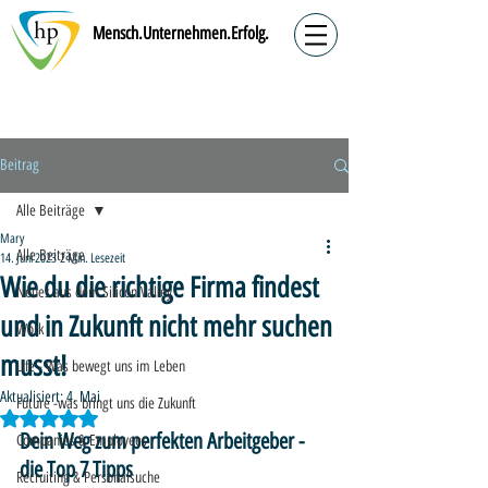
Mensch.Unternehmen.Erfolg.
Beitrag
Alle Beiträge
Mary
Alle Beiträge
14. Juni 2023
2 Min. Lesezeit
Wie du die richtige Firma findest
Neues aus dem Silicon Valley
und in Zukunft nicht mehr suchen
Work
musst!
Life - Was bewegt uns im Leben
Aktualisiert:
4. Mai
Future -was bringt uns die Zukunft
Mit NaN von 5 Sternen bewertet.
Dein Weg zum perfekten Arbeitgeber - 
Companies & Employees
die Top 7 Tipps
Recruiting & Personalsuche