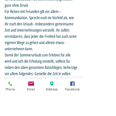
ganz ohne Druck. 
Für Reisen mit Freunden gilt vor allem – 
Kommunikation. Sprecht euch im Vorfeld ab, wie 
ihr euch den Urlaub - insbesondere gemeinsame 
Zeit und Unternehmungen vorstellt. Ihr solltet 
vereinbaren, dass jeder die Freiheit hat auch seine 
eigenen Wege zu gehen und alleine etwas 
unternehmen kann. 
Damit der Sommerurlaub zum Erlebnis für alle 
wird und sich die Erholung einstellt, solltest Du 
neben den oben genannten Ratschlägen, beherzige 
vor allem folgendes: Genieße die Zeit in vollen 
Zügen und mache Dir nicht allzu viel Gedanken 
darüber, was Du als nächstes tun solltest. 
Phone
Email
Address
Facebook
Recruiting & Personalsuche