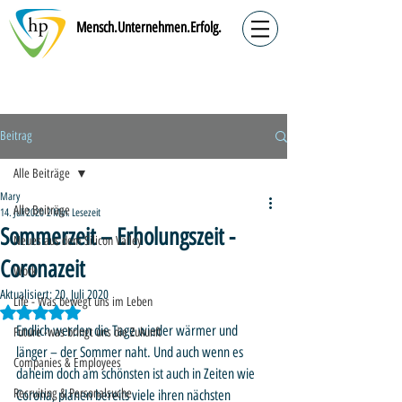
Mensch.Unternehmen.Erfolg.
Beitrag
Alle Beiträge
Mary
Alle Beiträge
14. Juli 2020
2 Min. Lesezeit
Sommerzeit – Erholungszeit -
Neues aus dem Silicon Valley
Coronazeit
Work
Aktualisiert:
20. Juli 2020
Life - Was bewegt uns im Leben
Mit NaN von 5 Sternen bewertet.
Endlich werden die Tage wieder wärmer und 
Future -was bringt uns die Zukunft
länger – der Sommer naht. Und auch wenn es 
Companies & Employees
daheim doch am schönsten ist auch in Zeiten wie 
Recruiting & Personalsuche
Corona, planen bereits viele ihren nächsten 