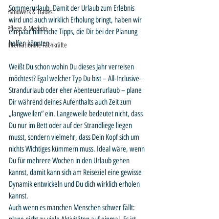
Sommerurlaub. Damit der Urlaub zum Erlebnis 
Handwerk & Trades
wird und auch wirklich Erholung bringt, haben wir 
Pflege & Medizin
ein paar hilfreiche Tipps, die Dir bei der Planung 
helfen könnten.
Internationale Fachkräfte
Weißt Du schon wohin Du dieses Jahr verreisen 
möchtest? Egal welcher Typ Du bist – All-Inclusive-
Strandurlaub oder eher Abenteuerurlaub – plane 
Dir während deines Aufenthalts auch Zeit zum 
„langweilen“ ein. Langeweile bedeutet nicht, dass 
Du nur im Bett oder auf der Strandliege liegen 
musst, sondern vielmehr, dass Dein Kopf sich um 
nichts Wichtiges kümmern muss. Ideal wäre, wenn 
Du für mehrere Wochen in den Urlaub gehen 
kannst, damit kann sich am Reiseziel eine gewisse 
Dynamik entwickeln und Du dich wirklich erholen 
kannst. 
Auch wenn es manchen Menschen schwer fällt: 