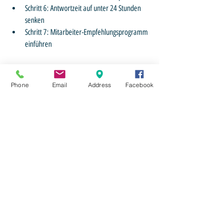
Schritt 6: Antwortzeit auf unter 24 Stunden 
senken
Schritt 7: Mitarbeiter-Empfehlungsprogramm 
einführen
Fazit: Wer wartet, verliert
Phone
Email
Address
Facebook
Für weitere Informationen oder persönliche 
Unterstützung erreichst du uns direkt 
über unser 
Kontaktformular
.
Hast du noch Fragen? Ich freue mich auf deine 
Nachricht: philipp[at]hofer-personal.at
Recruiting & Personalsuche