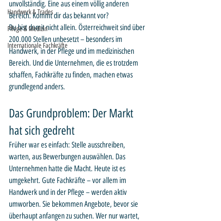
unvollständig. Eine aus einem völlig anderen 
Handwerk & Trades
Bereich. Kommt dir das bekannt vor?
Du bist damit nicht allein. Österreichweit sind über 
Pflege & Medizin
200.000 Stellen unbesetzt – besonders im 
Internationale Fachkräfte
Handwerk, in der Pflege und im medizinischen 
Bereich. Und die Unternehmen, die es trotzdem 
schaffen, Fachkräfte zu finden, machen etwas 
grundlegend anders.
Das Grundproblem: Der Markt 
hat sich gedreht
Früher war es einfach: Stelle ausschreiben, 
warten, aus Bewerbungen auswählen. Das 
Unternehmen hatte die Macht. Heute ist es 
umgekehrt. Gute Fachkräfte – vor allem im 
Handwerk und in der Pflege – werden aktiv 
umworben. Sie bekommen Angebote, bevor sie 
überhaupt anfangen zu suchen. Wer nur wartet, 