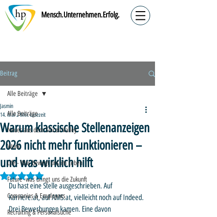
Mensch.Unternehmen.Erfolg.
Beitrag
Alle Beiträge
Jasmin
Alle Beiträge
14. Mai
2 Min. Lesezeit
Warum klassische Stellenanzeigen
Neues aus dem Silicon Valley
2026 nicht mehr funktionieren –
Work
und was wirklich hilft
Life - Was bewegt uns im Leben
Mit NaN von 5 Sternen bewertet.
Future -was bringt uns die Zukunft
Du hast eine Stelle ausgeschrieben. Auf 
Companies & Employees
Karriere.at, auf AMS.at, vielleicht noch auf Indeed. 
Drei Bewerbungen kamen. Eine davon 
Recruiting & Personalsuche