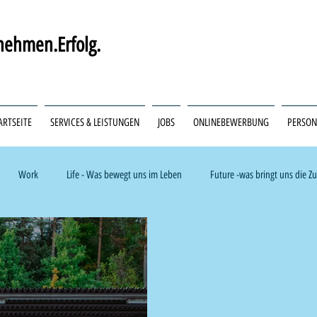
ehmen.Erfolg.
ARTSEITE
SERVICES & LEISTUNGEN
JOBS
ONLINEBEWERBUNG
PERSO
Work
Life - Was bewegt uns im Leben
Future -was bringt uns die Z
k & Trades
Pflege & Medizin
Internationale Fachkräfte