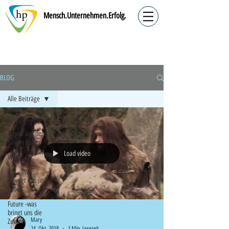
Mensch.Unternehmen.Erfolg.
BLOG
Alle Beiträge
Alle Beiträge
Neues aus dem
Silicon Valley
Load video
Work
Life - Was
bewegt uns im
Leben
Future -was
bringt uns die
Mary
Zukunft
24. Okt. 2018
1 Min. Lesezeit