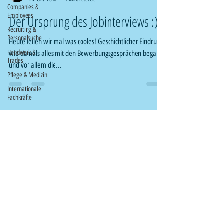
Companies &
Employees
Der Ursprung des Jobinterviews :)
Recruiting &
Personalsuche
Heute teilen wir mal was cooles! Geschichtlicher Eindruck
Handwerk &
wie damals alles mit den Bewerbungsgesprächen begann
Trades
und vor allem die...
Pflege & Medizin
Internationale
Fachkräfte