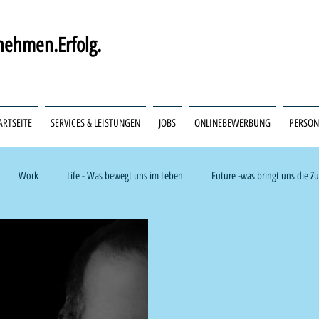
ehmen.Erfolg.
ARTSEITE
SERVICES & LEISTUNGEN
JOBS
ONLINEBEWERBUNG
PERSO
Work
Life - Was bewegt uns im Leben
Future -was bringt uns die Z
k & Trades
Pflege & Medizin
Internationale Fachkräfte