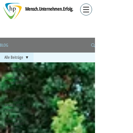
Mensch.Unternehmen.Erfolg.
BLOG
Alle Beiträge
Alle Beiträge
Neues aus dem
Silicon Valley
Work
Life - Was
bewegt uns im
Leben
Future -was
bringt uns die
Zukunft