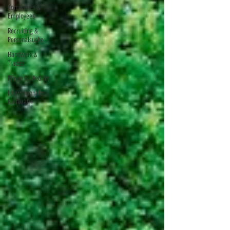
Companies &
Employees
Recruiting &
Personalsuche
Handwerk &
Trades
Pflege & Medizin
Internationale
Fachkräfte