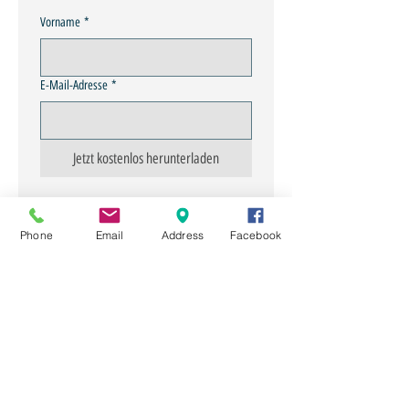
Vorname
*
E-Mail-Adresse
*
Jetzt kostenlos herunterladen
Über uns
Phone
Email
Address
Facebook
Tipps
Datenschutz
DSGVO SILICON VALLEY
Links
Downloads